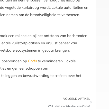
gaarden en dennenbossen verhoogt het risico op
 vegetatie kurkdroog wordt. Lokale autoriteiten en
n nemen om de brandveiligheid te verbeteren.
n vaak een rol spelen bij het ontstaan van bosbranden
llegale vuilstortplaatsen en onjuist beheer van
wetsbare ecosystemen in gevaar brengen.
n bosbranden op
te verminderen. Lokale
Corfu
aties en gemeenschappen om
te leggen en bewustwording te creëren over het
VOLGEND ARTIKEL
Wat is het mooiste deel van Corfu?