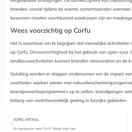
vergelijkbare uitdagingen. De aanwezigheid van olijfboom
branden, vooral tijdens de warme zomermaanden wanneer de
bewoners moeten voortdurend waakzaam zijn en maatregele
Wees voorzichtig op Corfu
Het is essentieel om te begrijpen dat menselijke activiteite
op Corfu. Onvoorzichtigheid bij het gebruik van open vuur, i
landbouwactiviteiten kunnen branden veroorzaken en de k
Gelukkig worden er stappen ondernomen om de impact va
overheden werken samen met natuurbeschermingsorganis
brandpreventieprogramma’s op te zetten, brandgangen aan 
belang van verantwoordelijk gedrag in bosrijke gebieden.
VORIG ARTIKEL
Als backpacker naar Corfu? Bekijk onze tips!