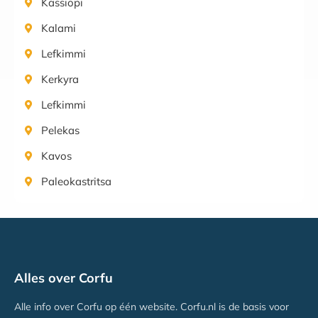
Kassiopi
Kalami
Lefkimmi
Kerkyra
Lefkimmi
Pelekas
Kavos
Paleokastritsa
Alles over Corfu
Alle info over Corfu op één website. Corfu.nl is de basis voor