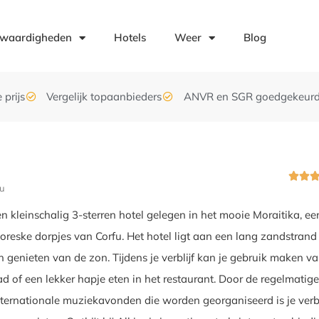
swaardigheden
Hotels
Weer
Blog
 prijs
Vergelijk topaanbieders
ANVR en SGR goedgekeur
s


fu
en kleinschalig 3-sterren hotel gelegen in het mooie Moraitika, e
toreske dorpjes van Corfu. Het hotel ligt aan een lang zandstran
an genieten van de zon. Tijdens je verblijf kan je gebruik maken v
d of een lekker hapje eten in het restaurant. Door de regelmatig
nternationale muziekavonden die worden georganiseerd is je verbl