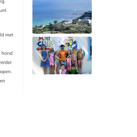
ng.
unt
eld met
e hond
verder
lapen.
een