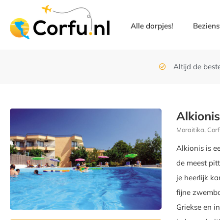
Alle dorpjes!
Bezien
Altijd de beste
Alkioni
Moraitika, Cor
Alkionis is e
de meest pit
je heerlijk k
fijne zwemba
Griekse en i