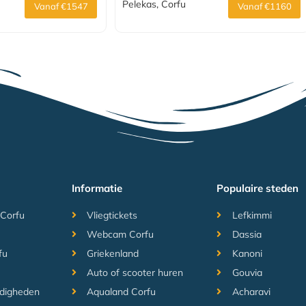
Pelekas, Corfu
Vanaf €1547
Vanaf €1160
Informatie
Populaire steden
 Corfu
Vliegtickets
Lefkimmi
Webcam Corfu
Dassia
fu
Griekenland
Kanoni
Auto of scooter huren
Gouvia
digheden
Aqualand Corfu
Acharavi