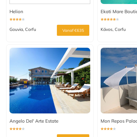
Helion
Ekati Mare Bouti
Gouvia, Corfu
Kávos, Corfu
Vanaf €635
Angelo Del' Arte Estate
Mon Repos Pala