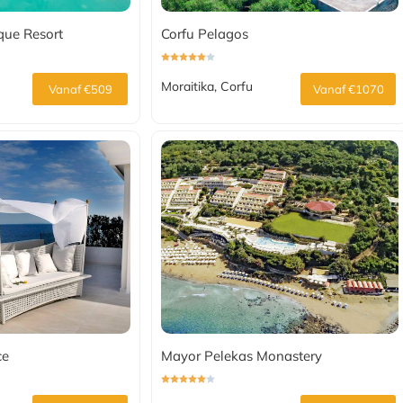
que Resort
Corfu Pelagos
Moraitika, Corfu
Vanaf €509
Vanaf €1070
ce
Mayor Pelekas Monastery