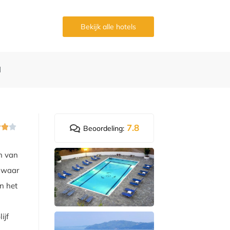
Bekijk alle hotels
d
7.8



Beoordeling:
en van
d waar
an het
e
ijf