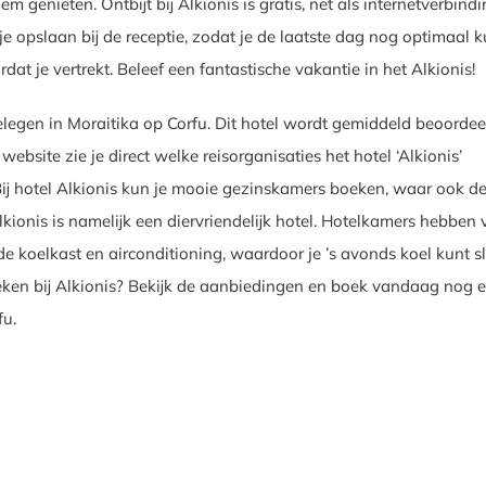
em genieten. Ontbijt bij Alkionis is gratis, net als internetverbindi
e opslaan bij de receptie, zodat je de laatste dag nog optimaal k
dat je vertrekt. Beleef een fantastische vakantie in het Alkionis!
gelegen in Moraitika op Corfu. Dit hotel wordt gemiddeld beoorde
website zie je direct welke reisorganisaties het hotel ‘Alkionis’
ij hotel Alkionis kun je mooie gezinskamers boeken, waar ook d
lkionis is namelijk een diervriendelijk hotel. Hotelkamers hebben 
e koelkast en airconditioning, waardoor je ’s avonds koel kunt s
ken bij Alkionis? Bekijk de aanbiedingen en boek vandaag nog 
fu.