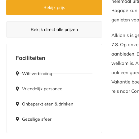
helemaal ulti
Bekijk prijs
Bagage kun j
genieten voor
Bekijk direct alle prijzen
Alkionis is 
7.8. Op onze 
aanbieden. B
Faciliteiten
welkom is. A
ook een goed
Wifi verbinding
Vakantie boe
Vriendelijk personeel
reis naar Cor
Onbeperkt eten & drinken
Gezellige sfeer