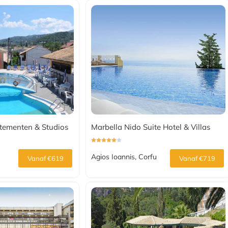
tementen & Studios
Marbella Nido Suite Hotel & Villas
Agios Ioannis, Corfu
Vanaf €619
Vanaf €719