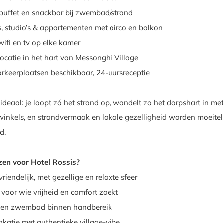
tbuffet en snackbar bij zwembad/strand
, studio’s & appartementen met airco en balkon
wifi en tv op elke kamer
locatie in het hart van Messonghi Village
arkeerplaatsen beschikbaar, 24-uursreceptie
 ideaal: je loopt zó het strand op, wandelt zo het dorpshart in me
winkels, en strandvermaak en lokale gezelligheid worden moeite
d.
en voor Hotel Rossis?
riendelijk, met gezellige en relaxte sfeer
 voor wie vrijheid en comfort zoekt
 en zwembad binnen handbereik
okatie met authentieke village-vibe