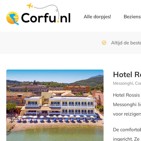
Alle dorpjes!
Bezien
Altijd de beste
Hotel R
Messonghi, Co
Hotel Rossis 
Messonghi lig
voor reiziger
De comfortab
ingericht. Ze