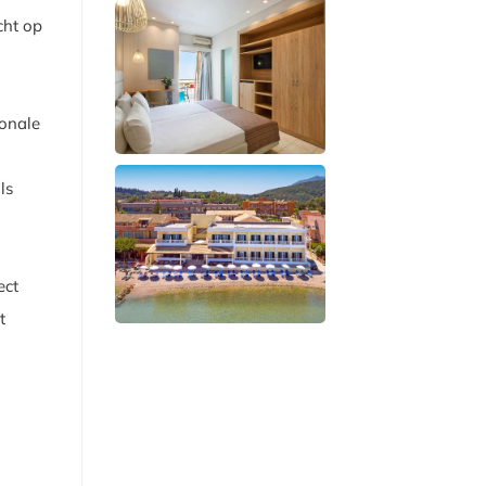
cht op
ionale
ls
ect
t