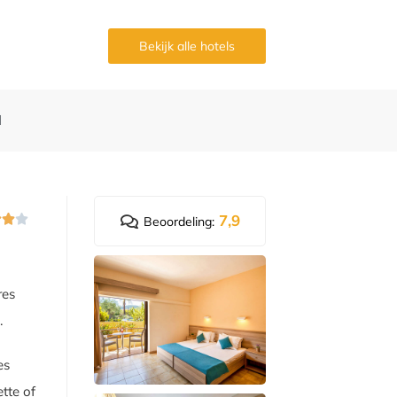
Bekijk alle hotels
d
7,9



Beoordeling:
res
.
es
ette of