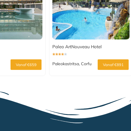
Paleo ArtNouveau Hotel
Paleokastritsa, Corfu
Vanaf €659
Vanaf €891