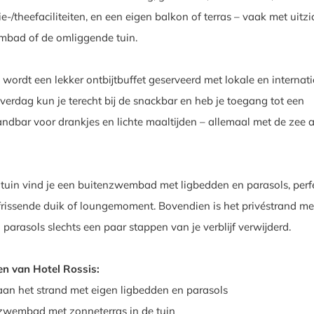
ie-/theefaciliteiten, en een eigen balkon of terras – vaak met uitzi
mbad of de omliggende tuin.
 wordt een lekker ontbijtbuffet geserveerd met lokale en internat
verdag kun je terecht bij de snackbar en heb je toegang tot een
randbar voor drankjes en lichte maaltijden – allemaal met de zee a
 tuin vind je een buitenzwembad met ligbedden en parasols, perf
frissende duik of loungemoment. Bovendien is het privéstrand me
parasols slechts een paar stappen van je verblijf verwijderd.
en van Hotel Rossis:
 aan het strand met eigen ligbedden en parasols
zwembad met zonneterras in de tuin