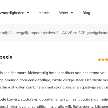
swaardigheden
Hotels
Weer
Blog
 prijs
Vergelijk topaanbieders
ANVR en SGR goedgekeur
ossis


rfu
is een charmant, kleinschalig hotel dat direct aan het strand van
t, omringd door een gezellige, lokale village-sfeer. Het ideale ad
s die rust willen combineren met strandplezier en gastvrije service
ele kamers, studio’s en appartementen zijn eenvoudig maar netj
 beschikken over airconditioning, gratis wifi, flatscreen-tv, kitchen