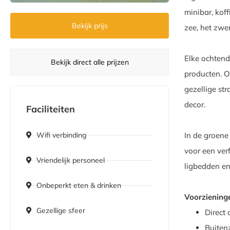
minibar, koff
Bekijk prijs
zee, het zwe
Elke ochtend
Bekijk direct alle prijzen
producten. O
gezellige st
decor.
Faciliteiten
In de groene
Wifi verbinding
voor een ver
Vriendelijk personeel
ligbedden en 
Onbeperkt eten & drinken
Voorziening
Gezellige sfeer
Direct
Buiten