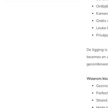
Ontbij
Kamers
Gratis 
Leuke 
Privép
De ligging is
tavernes en 
gecombineer
Waarom kiez
Gezinsv
Perfect
Strand
Harte l