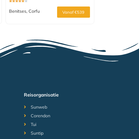
Benitses, Corfu
Vanaf €539
Reisorganisatie
Sunweb
Corendon
Tui
Suntip