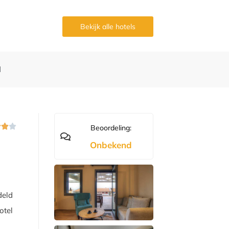
Bekijk alle hotels
d



Beoordeling:
Onbekend
deld
otel