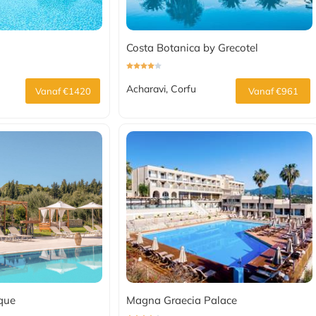
Costa Botanica by Grecotel
Acharavi, Corfu
Vanaf €1420
Vanaf €961
que
Magna Graecia Palace