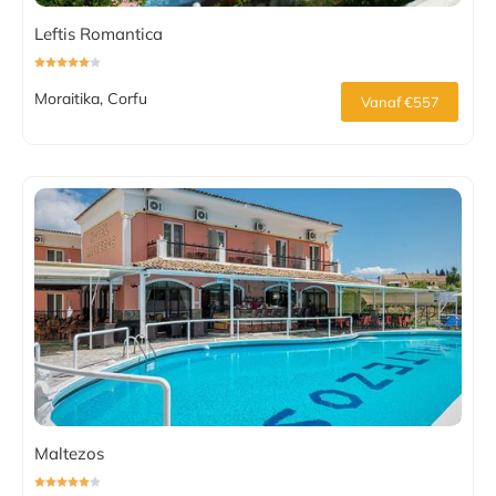
Leftis Romantica
Moraitika, Corfu
Vanaf €557
Maltezos