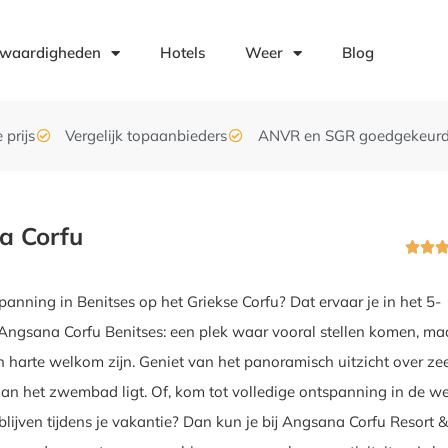
swaardigheden
Hotels
Weer
Blog
 prijs
Vergelijk topaanbieders
ANVR en SGR goedgekeur
a Corfu


u
panning in Benitses op het Griekse Corfu? Dat ervaar je in het 5-
 Angsana Corfu Benitses: een plek waar vooral stellen komen, ma
 harte welkom zijn. Geniet van het panoramisch uitzicht over ze
an het zwembad ligt. Of, kom tot volledige ontspanning in de we
 blijven tijdens je vakantie? Dan kun je bij Angsana Corfu Resort 