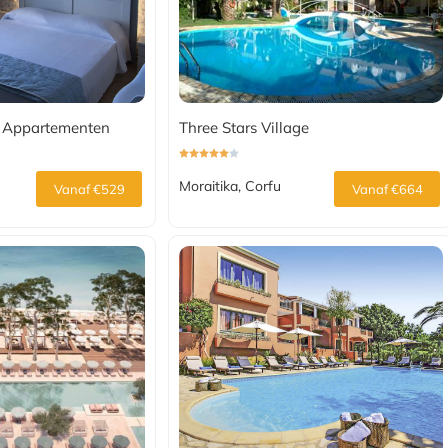
e Appartementen
Three Stars Village
Moraitika, Corfu
Vanaf €529
Vanaf €664