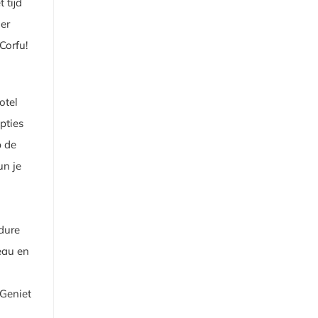
 tijd
ier
Corfu!
otel
pties
p de
un je
dure
eau en
 Geniet