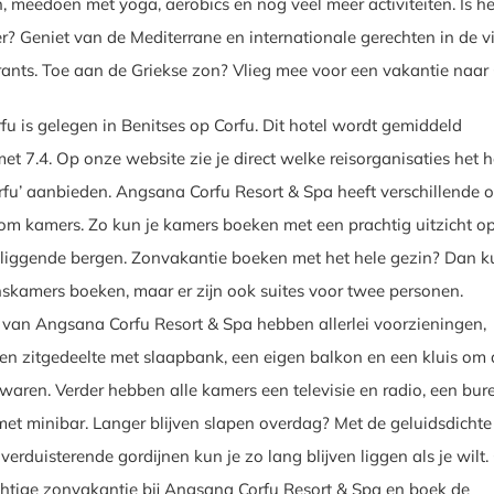
, meedoen met yoga, aerobics en nog veel meer activiteiten. Is het
er? Geniet van de Mediterrane en internationale gerechten in de v
rants. Toe aan de Griekse zon? Vlieg mee voor een vakantie naar 
u is gelegen in Benitses op Corfu. Dit hotel wordt gemiddeld
et 7.4. Op onze website zie je direct welke reisorganisaties het h
fu’ aanbieden. Angsana Corfu Resort & Spa heeft verschillende o
 om kamers. Zo kun je kamers boeken met een prachtig uitzicht o
liggende bergen. Zonvakantie boeken met het hele gezin? Dan k
nskamers boeken, maar er zijn ook suites voor twee personen.
van Angsana Corfu Resort & Spa hebben allerlei voorzieningen,
n zitgedeelte met slaapbank, een eigen balkon en een kluis om 
ewaren. Verder hebben alle kamers een televisie en radio, een bur
et minibar. Langer blijven slapen overdag? Met de geluidsdichte
erduisterende gordijnen kun je zo lang blijven liggen als je wilt.
htige zonvakantie bij Angsana Corfu Resort & Spa en boek de