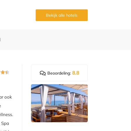
Bekijk alle hotels
d
8.8



Beoordeling:
ar ook
e
llness.
& Spa