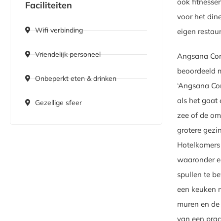
ook fitnessen
Faciliteiten
voor het din
Wifi verbinding
eigen restau
Vriendelijk personeel
Angsana Corf
beoordeeld m
Onbeperkt eten & drinken
‘Angsana Cor
als het gaat
Gezellige sfeer
zee of de om
grotere gezi
Hotelkamers 
waaronder ee
spullen te b
een keuken m
muren en de v
van een prac