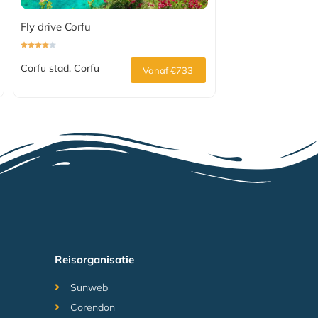
Fly drive Corfu
Corfu stad, Corfu
Vanaf €733
Reisorganisatie
Sunweb
Corendon