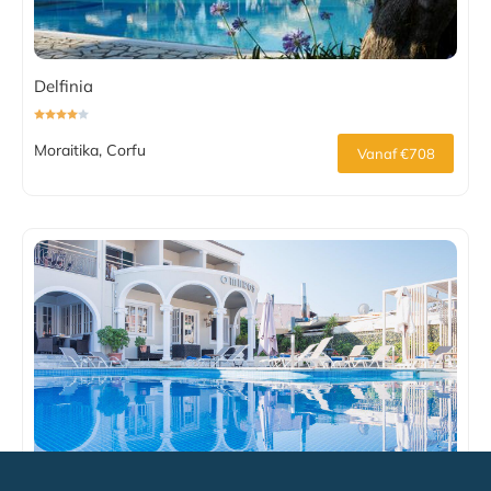
Delfinia
Moraitika, Corfu
Vanaf €708