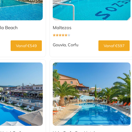
lla Beach
Maltezos
Gouvia, Corfu
Vanaf €549
Vanaf €597