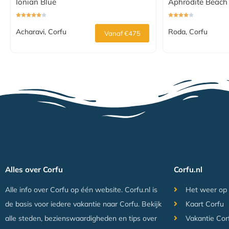
Ionian Blue
Aphrodite Beach 
Acharavi, Corfu
Roda, Corfu
Vanaf €475
Alles over Corfu
Corfu.nl
Alle info over Corfu op één website. Corfu.nl is
Het weer op
de basis voor iedere vakantie naar Corfu. Bekijk
Kaart Corfu
alle steden, bezienswaardigheden en tips over
Vakantie Cor