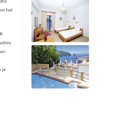
atis
 om het
dt
saties
ben
e
 je