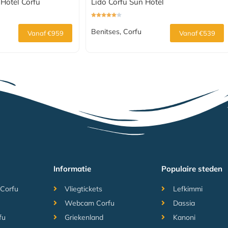
Hotel Corfu
Lido Corfu Sun Hotel
Benitses, Corfu
Vanaf €959
Vanaf €539
Informatie
Populaire steden
 Corfu
Vliegtickets
Lefkimmi
Webcam Corfu
Dassia
fu
Griekenland
Kanoni