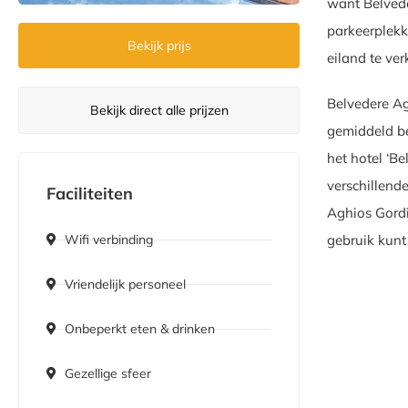
want Belvede
parkeerplekk
Bekijk prijs
eiland te ve
Belvedere Ag
Bekijk direct alle prijzen
gemiddeld be
het hotel ‘B
verschillend
Faciliteiten
Aghios Gordi
gebruik kun
Wifi verbinding
Vriendelijk personeel
Onbeperkt eten & drinken
Gezellige sfeer