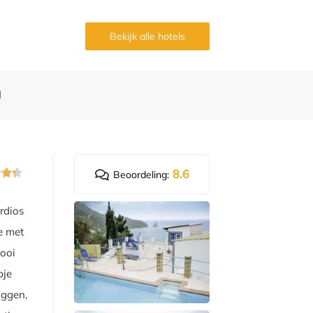
Bekijk alle hotels
d
8.6



Beoordeling:
rdios
ie met
mooi
pje
iggen,