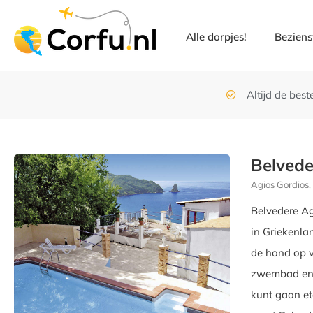
Alle dorpjes!
Bezien
Altijd de beste
Belvede
Agios Gordios,
Belvedere Ag
in Griekenlan
de hond op v
zwembad en e
kunt gaan et