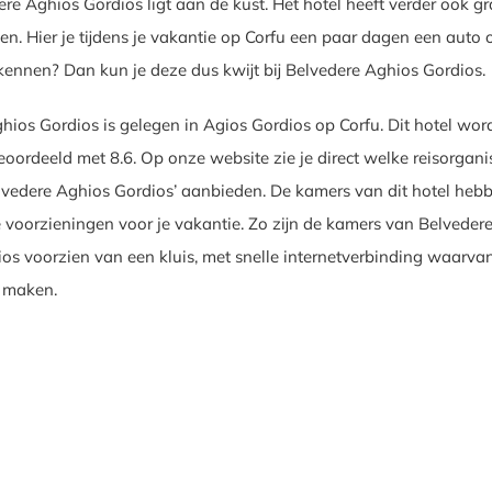
re Aghios Gordios ligt aan de kust. Het hotel heeft verder ook gr
en. Hier je tijdens je vakantie op Corfu een paar dagen een auto
rkennen? Dan kun je deze dus kwijt bij Belvedere Aghios Gordios.
hios Gordios is gelegen in Agios Gordios op Corfu. Dit hotel wor
oordeeld met 8.6. Op onze website zie je direct welke reisorgani
elvedere Aghios Gordios’ aanbieden. De kamers van dit hotel heb
e voorzieningen voor je vakantie. Zo zijn de kamers van Belveder
os voorzien van een kluis, met snelle internetverbinding waarvan
t maken.