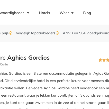
swaardigheden
Hotels
Weer
Blog
 prijs
Vergelijk topaanbieders
ANVR en SGR goedgekeur
re Aghios Gordios


 Corfu
hios Gordios is een 3 sterren accommodatie gelegen in Agios Go
d. Dit diervriendelijke hotel is een perfecte keuze voor mensen d
akantie willen. Belvedere Aghios Gordios heeft verder ook een 
en restaurant waar je lekker kunt ontbijten of ’s avonds een ha
en. Je kunt ook gaan zwemmen in de zee of op het strand gaan l