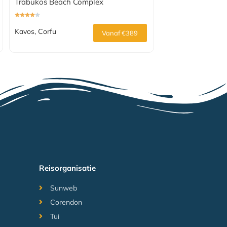
Trabukos Beach Complex
Kavos, Corfu
Vanaf €389
Reisorganisatie
Sunweb
Corendon
Tui