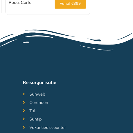
Roda, Corfu
Vanaf €399
Reisorganisatie
Sunweb
Corendon
Tui
Suntip
Vakantiediscounter