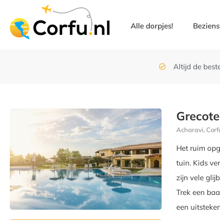
Alle dorpjes!
Bezien
Altijd de beste
Grecote
Acharavi, Corf
Het ruim opg
tuin. Kids v
zijn vele gli
Trek een baa
een uitsteke