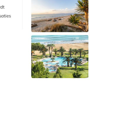
rdt
saties