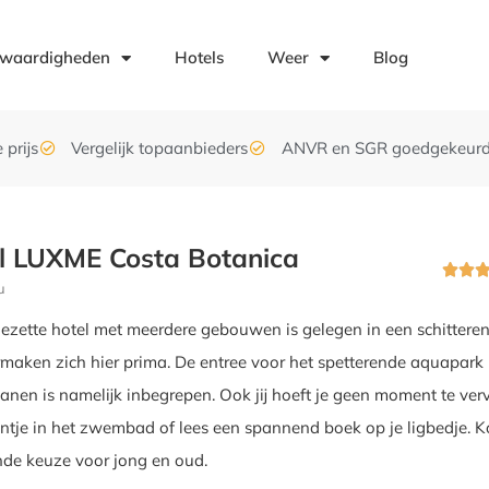
swaardigheden
Hotels
Weer
Blog
 prijs
Vergelijk topaanbieders
ANVR en SGR goedgekeur
l LUXME Costa Botanica


u
ezette hotel met meerdere gebouwen is gelegen in een schittere
ermaken zich hier prima. De entree voor het spetterende aquapark
jbanen is namelijk inbegrepen. Ook jij hoeft je geen moment te ver
ntje in het zwembad of lees een spannend boek op je ligbedje. 
nde keuze voor jong en oud.