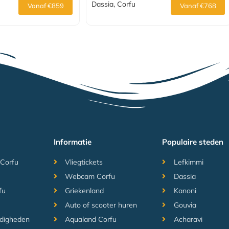
Dassia, Corfu
Vanaf €859
Vanaf €768
Informatie
Populaire steden
 Corfu
Vliegtickets
Lefkimmi
Webcam Corfu
Dassia
fu
Griekenland
Kanoni
Auto of scooter huren
Gouvia
digheden
Aqualand Corfu
Acharavi