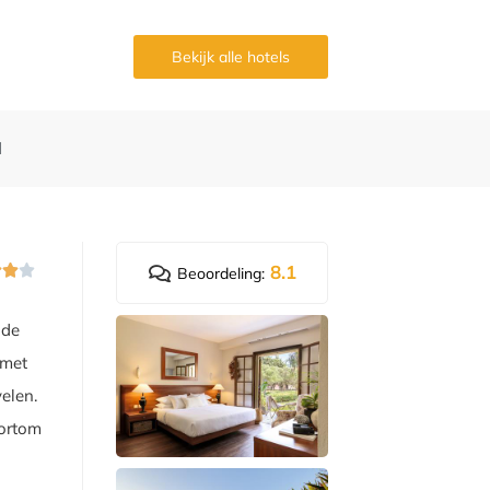
Bekijk alle hotels
d
8.1



Beoordeling:
nde
 met
velen.
Kortom