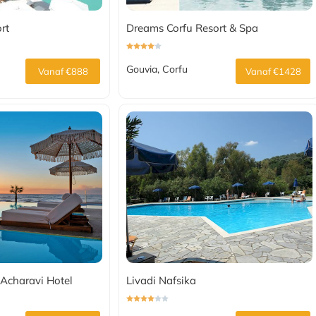
rt
Dreams Corfu Resort & Spa
Gouvia, Corfu
Vanaf €888
Vanaf €1428
charavi Hotel
Livadi Nafsika